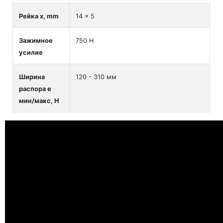
Рейка x, mm
14 x 5
Зажимное
750 Н
усилие
Ширина
120 - 310 мм
распора е
мин/макс, H