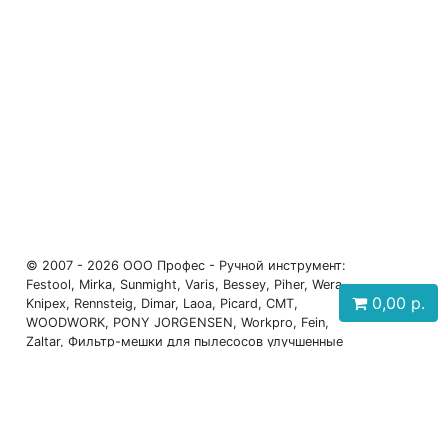
© 2007 - 2026 ООО Профес - Ручной инструмент:
Festool, Mirka, Sunmight, Varis, Bessey, Piher, Wera,
0,00
р.
Knipex, Rennsteig, Dimar, Laoa, Picard, CMT,
WOODWORK, PONY JORGENSEN, Workpro, Fein,
Zaltar, Фильтр-мешки для пылесосов улучшенные
(Россия), FORMEL
Телефоны: +7 (931) 630-60-88, +7 (911) 917-27-12,
+7 (911) 199-12-07