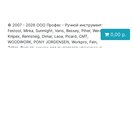
© 2007 - 2026 ООО Профес - Ручной инструмент:
Festool, Mirka, Sunmight, Varis, Bessey, Piher, Wera,
0,00
р.
Knipex, Rennsteig, Dimar, Laoa, Picard, CMT,
WOODWORK, PONY JORGENSEN, Workpro, Fein,
Zaltar, Фильтр-мешки для пылесосов улучшенные
(Россия), FORMEL
Телефоны: +7 (931) 630-60-88, +7 (911) 917-27-12,
+7 (911) 199-12-07