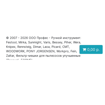
© 2007 - 2026 ООО Профес - Ручной инструмент:
Festool, Mirka, Sunmight, Varis, Bessey, Piher, Wera,
Knipex, Rennsteig, Dimar, Laoa, Picard, CMT,
0,00
р.
WOODWORK, PONY JORGENSEN, Workpro, Fein,
Zaltar, Фильтр-мешки для пылесосов улучшенные
(Россия), FORMEL
Телефоны: +7 (931) 630-60-88, +7 (911) 917-27-12,
+7 (911) 199-12-07