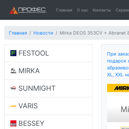
Главная
О нас
Контакты
Серви
Главная
Новости
Mirka DEOS 353CV + Abranet 
FESTOOL
При зака
подарок 
абразиво
MIRKA
XL, XXL н
SUNMIGHT
VARIS
BESSEY