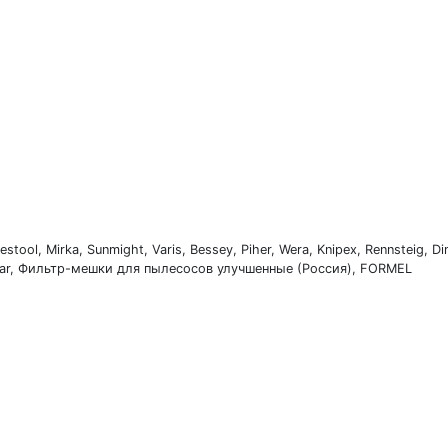
ol, Mirka, Sunmight, Varis, Bessey, Piher, Wera, Knipex, Rennsteig, Di
ar, Фильтр-мешки для пылесосов улучшенные (Россия), FORMEL
7 (911) 199-12-07