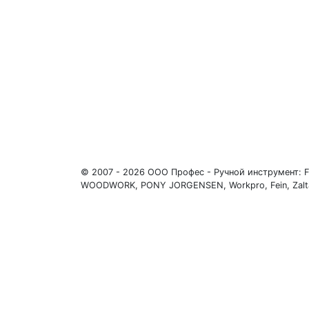
© 2007 - 2026 ООО Профес - Ручной инструмент: Festo
WOODWORK, PONY JORGENSEN, Workpro, Fein, Zalt
Телефоны: +7 (931) 630-60-88, +7 (911) 917-27-12, +