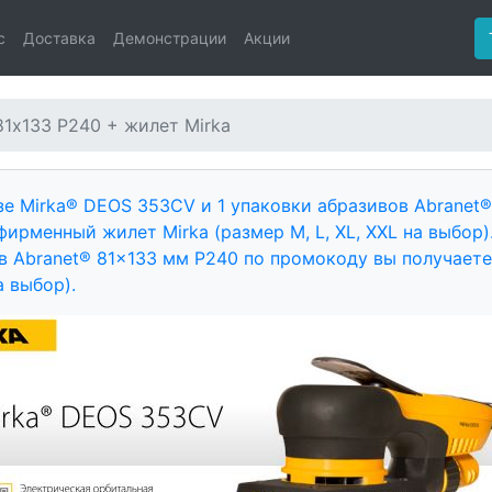
с
Доставка
Демонстрации
Акции
81х133 P240 + жилет Mirka
зе Mirka® DEOS 353CV и 1 упаковки абразивов Abranet
фирменный жилет Mirka (размер M, L, XL, XXL на выбор)
в Abranet® 81x133 мм P240 по промокоду вы получаете
а выбор).