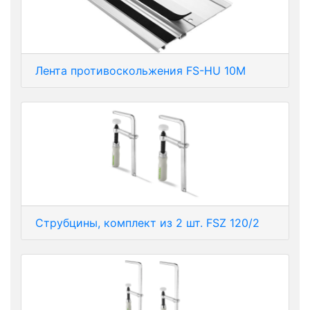
Лента противоскольжения FS-HU 10M
Струбцины, комплект из 2 шт. FSZ 120/2