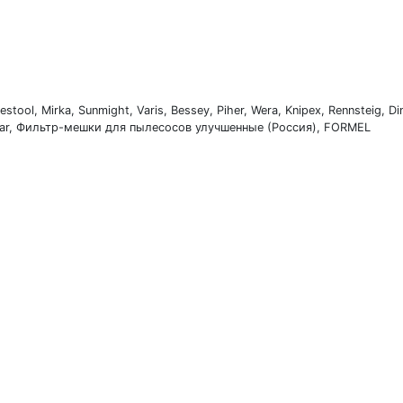
ol, Mirka, Sunmight, Varis, Bessey, Piher, Wera, Knipex, Rennsteig, Di
ar, Фильтр-мешки для пылесосов улучшенные (Россия), FORMEL
7 (911) 199-12-07