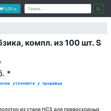
0,00
р.
зика, компл. из 100 шт. S
6
. *
личие уточняйте у продавца
олотно из стали HCS для превосходных