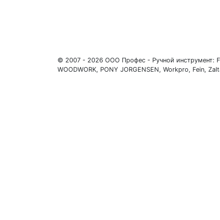
© 2007 - 2026 ООО Профес - Ручной инструмент: Festo
WOODWORK, PONY JORGENSEN, Workpro, Fein, Zalt
Телефоны: +7 (931) 630-60-88, +7 (911) 917-27-12, +