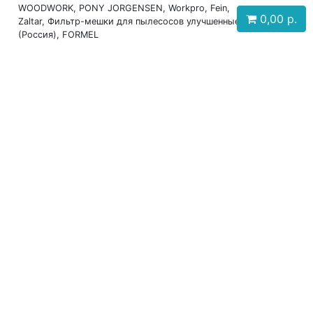
WOODWORK, PONY JORGENSEN, Workpro, Fein,
0,00
р.
Zaltar, Фильтр-мешки для пылесосов улучшенные
(Россия), FORMEL
Телефоны: +7 (931) 630-60-88, +7 (911) 917-27-12,
+7 (911) 199-12-07